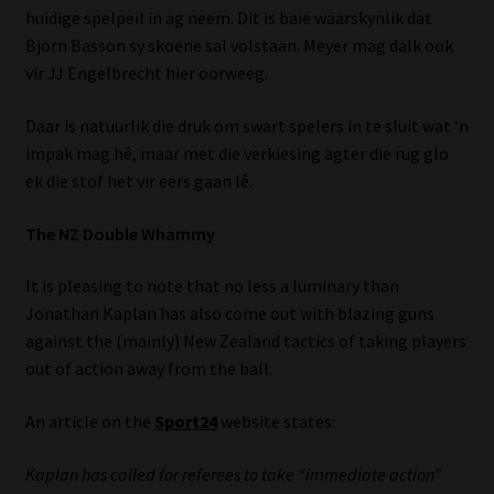
huidige spelpeil in ag neem. Dit is baie waarskynlik dat
Library
Bjorn Basson sy skoene sal volstaan. Meyer mag dalk ook
vir JJ Engelbrecht hier oorweeg.
Regulatory Examination Library
Daar is natuurlik die druk om swart spelers in te sluit wat ‘n
Moonstone Library
impak mag hê, maar met die verkiesing agter die rug glo
ek die stof het vir eers gaan lê.
Workforce Solutions | Book a Consultation
The NZ Double Whammy
It is pleasing to note that no less a luminary than
Jonathan Kaplan has also come out with blazing guns
against the (mainly) New Zealand tactics of taking players
out of action away from the ball.
An article on the
Sport24
website states:
Kaplan has called for referees to take “immediate action”