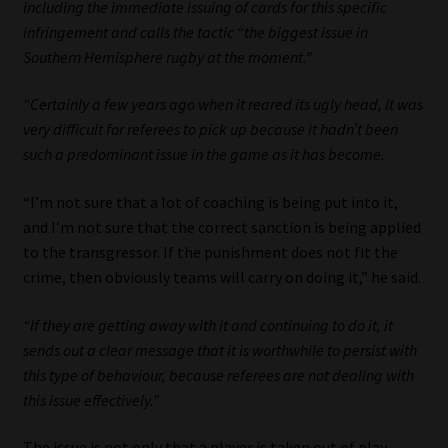
including the immediate issuing of cards for this specific
infringement and calls the tactic “the biggest issue in
Southern Hemisphere rugby at the moment.”
“Certainly a few years ago when it reared its ugly head, it was
very difficult for referees to pick up because it hadn’t been
such a predominant issue in the game as it has become.
“I’m not sure that a lot of coaching is being put into it,
and I’m not sure that the correct sanction is being applied
to the transgressor. If the punishment does not fit the
crime, then obviously teams will carry on doing it,” he said.
“If they are getting away with it and continuing to do it, it
sends out a clear message that it is worthwhile to persist with
this type of behaviour, because referees are not dealing with
this issue effectively.”
The issue is not only that a player is taken out of play –