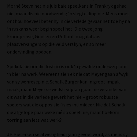
Morné Steyn het nie juis baie speelkans in Frankryk gehad
Website Terms & Conditions
nie, maar dis nie noodwendig ‘n slegte ding nie. Mens moet
onthou hoeveel beter hy in die verlede gevaar het toe hy na
Copyright Notice
‘n ruskans weer begin speel het. Die twee jong
kroonprinse, Goosen en Pollard, mag dalk as
plaasvervangers op die veld verskyn, en so meer
Event Refund / Cancellation Policy
ondervinding opdoen.
Contact
Spekulasie oor die lostrio is ook ‘n gewilde onderwerp oor
‘n bier na werk. Weereens sien ek nie dat Meyer gaan afwyk
Contact | Thank You
van sy wenresep nie. Schalk Burger kan ‘n groot impak
maak, maar Meyer se wedstrydplan gaan nie verander van
Subscribe | Thank You
dit wat in die verlede gewerk het nie – groot robuuste
spelers wat die opposisie fisies intimideer. Nie dat Schalk
Sitemap
die afgelope paar weke nié so speel nie, maar hoekom
torring aan iets wat werk?
Jobcard
JP Pietersen se afwesigheid gaan gevoel word, as mens sy