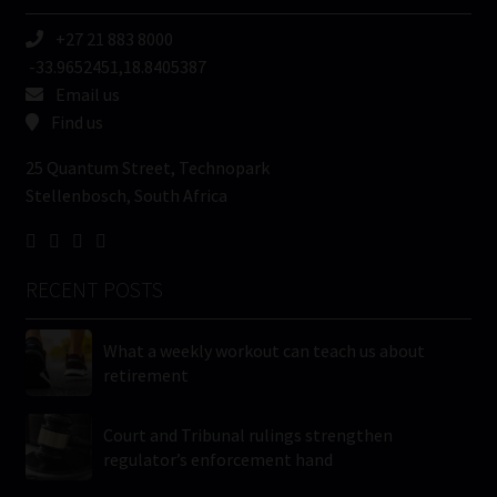
+27 21 883 8000
-33.9652451,18.8405387
Email us
Find us
25 Quantum Street, Technopark
Stellenbosch, South Africa
RECENT POSTS
What a weekly workout can teach us about
retirement
Court and Tribunal rulings strengthen
regulator’s enforcement hand