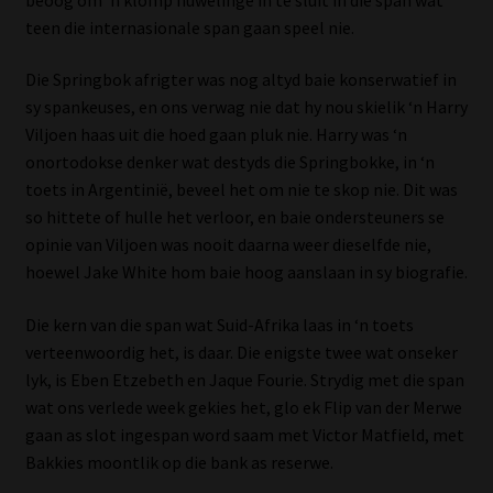
My account
teen die internasionale span gaan speel nie.
Partners
Die Springbok afrigter was nog altyd baie konserwatief in
sy spankeuses, en ons verwag nie dat hy nou skielik ‘n Harry
Subscribe
Viljoen haas uit die hoed gaan pluk nie. Harry was ‘n
onortodokse denker wat destyds die Springbokke, in ‘n
Regulatory Exam Body
toets in Argentinië, beveel het om nie te skop nie. Dit was
so hittete of hulle het verloor, en baie ondersteuners se
opinie van Viljoen was nooit daarna weer dieselfde nie,
Services
hoewel Jake White hom baie hoog aanslaan in sy biografie.
Compliance & Risk Management
Die kern van die span wat Suid-Afrika laas in ‘n toets
verteenwoordig het, is daar. Die enigste twee wat onseker
Regulatory Exam Body
lyk, is Eben Etzebeth en Jaque Fourie. Strydig met die span
wat ons verlede week gekies het, glo ek Flip van der Merwe
Information Refinery
gaan as slot ingespan word saam met Victor Matfield, met
Bakkies moontlik op die bank as reserwe.
About