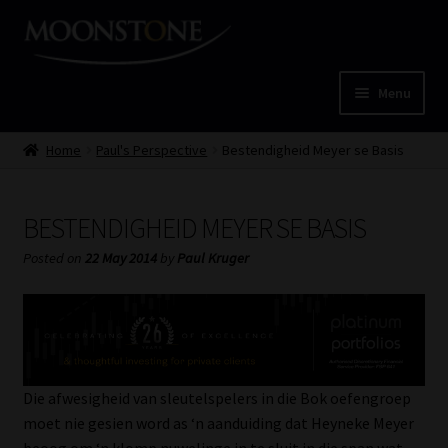
Skip
Skip
to
to
navigation
content
Menu
Home
Home
Paul's Perspective
Bestendigheid Meyer se Basis
Cart
BESTENDIGHEID MEYER SE BASIS
Checkout
Posted on
22 May 2014
by
Paul Kruger
Home
Job Card | MCOM
Die afwesigheid van sleutelspelers in die Bok oefengroep
Job Card | MSS
moet nie gesien word as ‘n aanduiding dat Heyneke Meyer
beoog om ‘n klomp nuwelinge in te sluit in die span wat