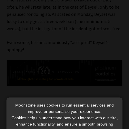
often, he will retaliate, as in the case of Deysel, only to be
penalised for doing so. As stated on Monday, Deysel was
lucky to only get a three week ban (the minimum is 5
weeks), but the instigator of the incident got off scot free.
Even worse, he sanctimoniously “accepted” Deysel’s
apology!
Categories:
Paul's Perspective
,
SA Rugby
,
Super 15
Moonstone uses cookies to run essential services and
Tags:
frans steyn
,
Heynecke Meyer
,
jake white
,
Jean de
improve or personalise your experience.
Villiers
,
jonathan kaplan
,
morne steyn
,
Springboks
,
Super 15
,
Cookies help us understand how you interact with our site,
Super Rugby
enhance functionality, and ensure a smooth browsing