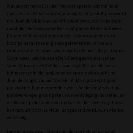
Wat senter betref, is daar heelwat spelers wat hul hand
Our People
opsteek, en etlikes wat ongelukkig nie ingesluit gaan word
nie. Jean de Villiers sal sekerlik daar wees, ook as kaptein,
Advertise on South Africa’s Most Trusted Financial Services
maar die keuse van sy sentermaat gaan interessant wees.
Platform
Ek verkies Jean op binnesenter – sy kommunikasie en
blitsige besluitneming skep geleenthede vir spelers
rondom hom. Die mees waarskynlike keuse sal egter Frans
Advertising Media Kit – Download
Steyn wees, wat beteken De Villiers gaan buite-senter
speel. Damian de Allende is waarskynlik tans die beste
Data Privacy
binnesenter in die land, maar ek kan nie sien dat hy bo
Juan de Jongh, Jan Serfontein of JJ Engelbrecht gaan
Cookies
plek kry nie. Eersgenoemde twee is beide spelers wat as
plaasvervanger groot gate in die verdediging kan slaan, en
Data Privacy Policy
die keuse op die bank lê vir my tussen dié twee. Engelbrect
kan natuurlik ook as vleuel aangewend word, wat sy kanse
Privacy Notices
verstewig.
Email Disclaimer
Die een posisie wat almal aan die raai het, is losskakel.