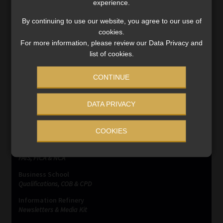
experience.
Post
Previous
Next
PFA Ruling on Fund
New duties imposed on
By continuing to use our website, you agree to our use of
post:
post:
Returns
trustees by the
cookies.
navigation
amendments to the
For more information, please review our Data Privacy and
Pension Funds Act
list of cookies.
CONTINUE
DATA PRIVACY
SERVICES
COOKIES
Compliance & Risk Management
FAIS, FICA & NCA
Business School
Qualifications, COB & CPD
Information Refinery
Newsletters & Media Kit